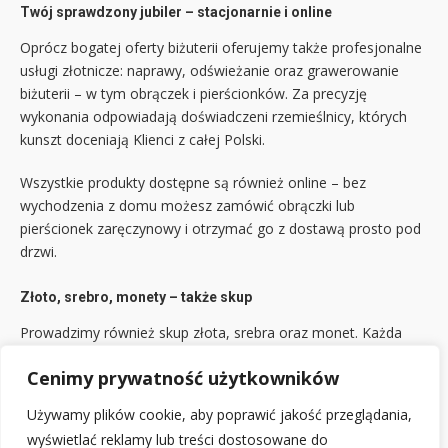
Twój sprawdzony jubiler – stacjonarnie i online
Oprócz bogatej oferty biżuterii oferujemy także profesjonalne
usługi złotnicze: naprawy, odświeżanie oraz grawerowanie
biżuterii – w tym obrączek i pierścionków. Za precyzję
wykonania odpowiadają doświadczeni rzemieślnicy, których
kunszt doceniają Klienci z całej Polski.
Wszystkie produkty dostępne są również online – bez
wychodzenia z domu możesz zamówić obrączki lub
pierścionek zaręczynowy i otrzymać go z dostawą prosto pod
drzwi.
Złoto, srebro, monety – także skup
Prowadzimy również skup złota, srebra oraz monet. Każda
wycena przygotowywana jest indywidualnie i z pełnym
Cenimy prywatność użytkowników
profesjonalizmem – wystarczy skontaktować się z naszym
zespołem, by otrzymać konkurencyjną ofertę.
Używamy plików cookie, aby poprawić jakość przeglądania,
wyświetlać reklamy lub treści dostosowane do
Biżuteria z pasją – od pokoleń